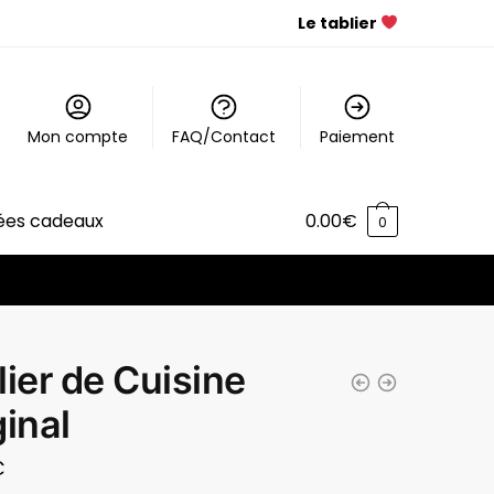
Le tablier
Mon compte
FAQ/Contact
Paiement
ées cadeaux
0.00
€
0
lier de Cuisine
ginal
€